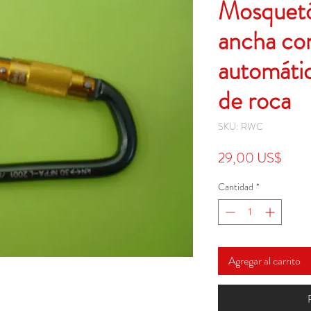
Mosquetó
ancha co
automáti
de roca
SKU: RWC
Preci
29,00 US$
Cantidad
*
Agregar al carrito