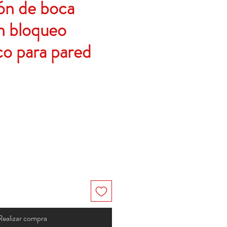
n de boca
n bloqueo
co para pared
o
Realizar compra