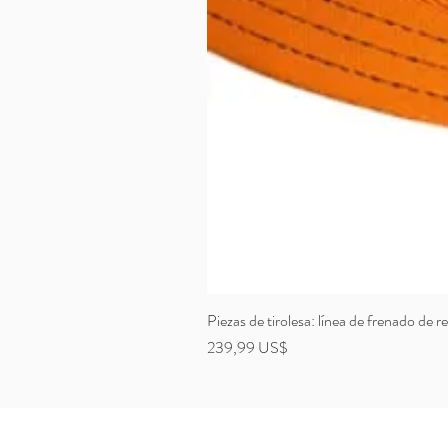
Piezas de tirolesa: línea de frenado de
Precio
239,99 US$