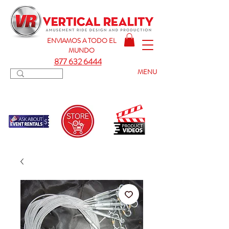
ENVIAMOS A TODO
EL
MUNDO
877 632 6444
MENU