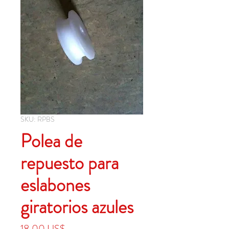
SKU: RPBS
Polea de
repuesto para
eslabones
giratorios azules
Precio
18,00 US$