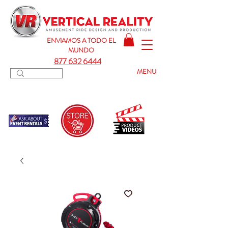
ENVIAMOS A TODO
EL
MUNDO
877 632 6444
MENU