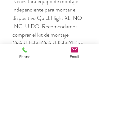
Necesitará equipo de montaje 
independiente para montar el 
dispositivo QuickFlight XL, NO 
INCLUIDO. Recomendamos 
comprar el kit de montaje 
QuickFlight. QuickFlight XL 1 m 
RipCord Altura mínima de 
Phone
Email
montaje: 12 m (39,4 pies) Altura 
máxima de montaje: 21,8 m (71,5 
pies)
LOS MÁS
VENDIDOS