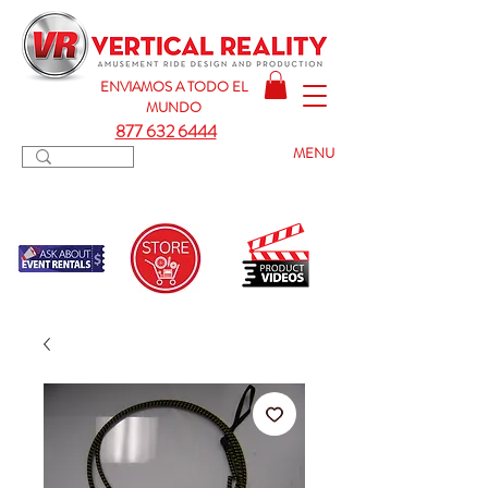
ENVIAMOS A TODO
EL
MUNDO
877 632 6444
MENU