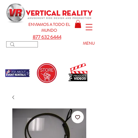
ENVIAMOS A TODO
EL
MUNDO
877 632 6444
MENU