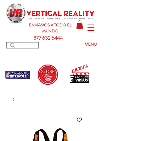
ENVIAMOS A TODO
EL
MUNDO
877 632 6444
MENU